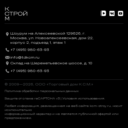
Шоурум на Алексеевской 129626, г.
Москва, ул. Новоалексеевская, дом 22,
корпус 2, подъезд 1, этаж 1
+7 (495) 980-63-93
info@tdkcm.ru
Склад на Шереметьевское шоссе, д. 10
+7 (495) 980-63-93
© 2009—2026, OOO «Торговый дом К.С.М.»
Политика обработки персональных данных
Защита от спама reCAPTCHA v3 |
Условия использования
.
Любая информация, размещенная на веб-сайте kcm-stroy.ru, носит
исключительно
информационный характер и не является публичной офертой или
предложением.