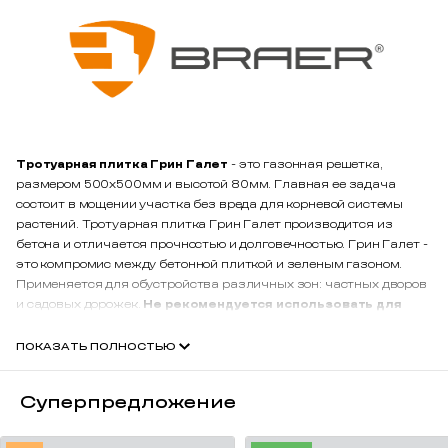
Тротуарная плитка Грин Галет
- это газонная решетка,
размером 500х500мм и высотой 80мм. Главная ее задача
состоит в мощении участка без вреда для корневой системы
растений. Тротуарная плитка Грин Галет производится из
бетона и отличается прочностью и долговечностью. Грин Галет -
это компромис между бетонной плиткой и зеленым газоном.
Применяется для обустройства различных зон: частных дворов
и садовых дорожек.
Не рекомендуется использовать для
автомобильных проездов и парковок.
Тротуарная плитка
Грин Галет - идеальный вариант для тех, кто хочет облагородить
ПОКАЗАТЬ ПОЛНОСТЬЮ
свой участок, не лишая его природной красоты.
Суперпредложение