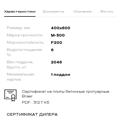
Характеристики
Документы
Описание
Фотогра
Размер, мм:
400x600
Марка прочности:
М-300
Морозостойкость:
F200
Водопоглощение,
6
%:
Вес поддона,
2046
брутто, кг:
Минимальная
1 поддон
партия:
Сертификат на плиты бетонные тротуарные
Braer
PDF , 312.7 Кб
СЕРТИФИКАТ ДИЛЕРА