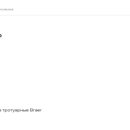
исание
й
0
е тротуарные Braer