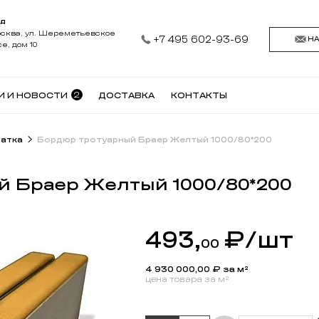
АД
осква, ул. Шереметьевское
+7 495 602-93-69
Н
е, дом 10
2
И И НОВОСТИ
ДОСТАВКА
КОНТАКТЫ
чатка
Бордюр тротуарный Браер Желтый 1000/80*200
й Браер Желтый 1000/80*200
493,
₽
/шт
00
4 930 000,00
₽ за м²
цена товара за м²