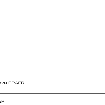
тки BRAER
ER