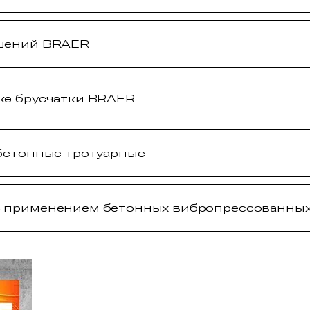
ешений BRAER
ке брусчатки BRAER
 бетонные тротуарные
 применением бетонных вибропрессованных