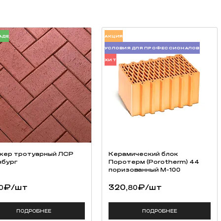
АДЕ
АКЦИЯ
УСЛОВИЯ ДЛЯ ПРОФЕССИОНАЛОВ
ХИТ
кер тротуарный ЛСР
Керамический блок
бург
Поротерм (Porotherm) 44
поризованный М-100
₽
/шт
320,
₽
/шт
0
80
ПОДРОБНЕЕ
ПОДРОБНЕЕ