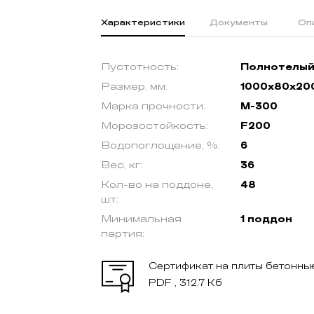
Характеристики
Документы
Оп
Пустотность:
Полнотелы
Размер, мм:
1000x80x20
Марка прочности:
М-300
Морозостойкость:
F200
Водопоглощение, %:
6
Вес, кг:
36
Кол-во на поддоне,
48
шт:
Минимальная
1 поддон
партия:
Сертификат на плиты бетонны
PDF , 312.7 Кб