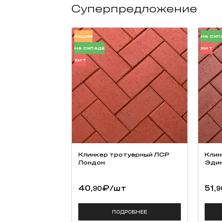
Суперпредложение
АКЦИЯ
НА СКЛ
НА СКЛАДЕ
ХИТ
ХИТ
Клинкер тротуарный ЛСР
Клин
Лондон
Эдин
40,
₽
/шт
51,
90
9
ПОДРОБНЕЕ