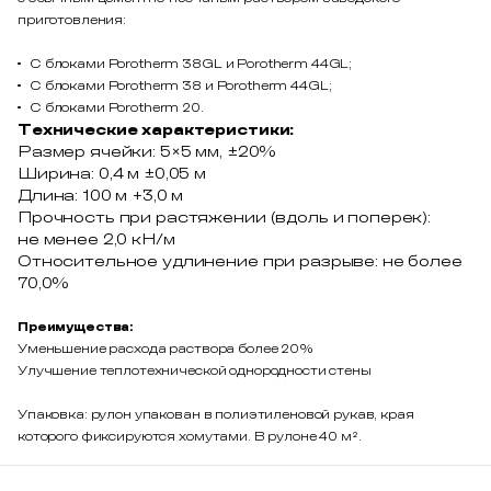
приготовления:
С блоками Porotherm 38GL и Porotherm 44GL;
С блоками Porotherm 38 и Porotherm 44GL;
С блоками Porotherm 20.
Технические характеристики:
Размер ячейки: 5×5 мм, ±20%
Ширина: 0,4 м ±0,05 м
Длина: 100 м +3,0 м
Прочность при растяжении (вдоль и поперек):
не менее 2,0 кН/м
Относительное удлинение при разрыве: не более
70,0%
Преимущества:
Уменьшение расхода раствора более 20%
Улучшение теплотехнической однородности стены
Упаковка: рулон упакован в полиэтиленовой рукав, края
которого фиксируются хомутами. В рулоне 40 м².